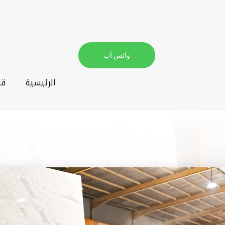
واتس أب
الرئيسية
قس