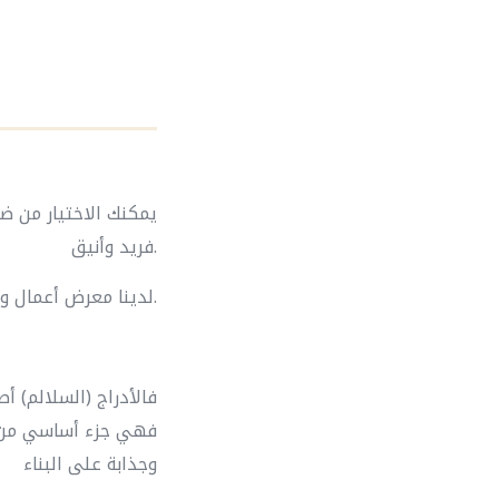
يمكنك الاختيار من ض
فريد وأنيق.
لدينا معرض أعمال واسع، لا تنسَ إلقاء نظرة عليه.
فالأدراج (السلالم) 
فهي جزء أساسي من ال
وجذابة على البناء