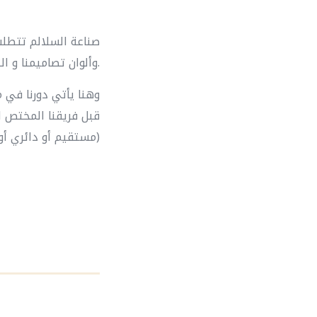
صناعة السلالم تتطلب
وألوان تصاميمنا و التشكيلة الواسعة من أحجار الرخام والغرانيت والسيراميك.
وهنا يأتي دورنا في 
قبل فريقنا المختص ل
(مستقيم أو دائري أو